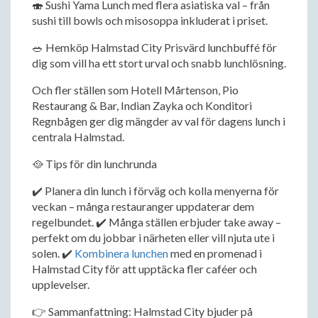
🍣 Sushi Yama Lunch med flera asiatiska val – från
sushi till bowls och misosoppa inkluderat i priset.
🥗 Hemköp Halmstad City Prisvärd lunchbuffé för
dig som vill ha ett stort urval och snabb lunchlösning.
Och fler ställen som Hotell Mårtenson, Pio
Restaurang & Bar, Indian Zayka och Konditori
Regnbågen ger dig mängder av val för dagens lunch i
centrala Halmstad.
🥘 Tips för din lunchrunda
✔️ Planera din lunch i förväg och kolla menyerna för
veckan – många restauranger uppdaterar dem
regelbundet. ✔️ Många ställen erbjuder take away –
perfekt om du jobbar i närheten eller vill njuta ute i
solen. ✔️
Kombinera lunchen
med en promenad i
Halmstad City för att upptäcka fler caféer och
upplevelser.
👉 Sammanfattning: Halmstad City bjuder på