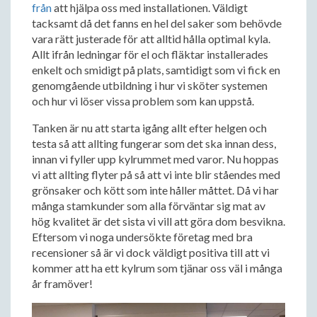
från
att hjälpa oss med installationen. Väldigt
tacksamt då det fanns en hel del saker som behövde
vara rätt justerade för att alltid hålla optimal kyla.
Allt ifrån ledningar för el och fläktar installerades
enkelt och smidigt på plats, samtidigt som vi fick en
genomgående utbildning i hur vi sköter systemen
och hur vi löser vissa problem som kan uppstå.
Tanken är nu att starta igång allt efter helgen och
testa så att allting fungerar som det ska innan dess,
innan vi fyller upp kylrummet med varor. Nu hoppas
vi att allting flyter på så att vi inte blir ståendes med
grönsaker och kött som inte håller måttet. Då vi har
många stamkunder som alla förväntar sig mat av
hög kvalitet är det sista vi vill att göra dom besvikna.
Eftersom vi noga undersökte företag med bra
recensioner så är vi dock väldigt positiva till att vi
kommer att ha ett kylrum som tjänar oss väl i många
år framöver!