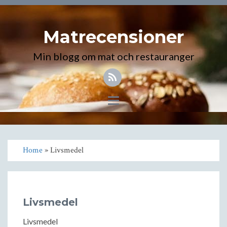
Matrecensioner
Min blogg om mat och restauranger
Toggle
navigation
Home
» Livsmedel
Livsmedel
Livsmedel