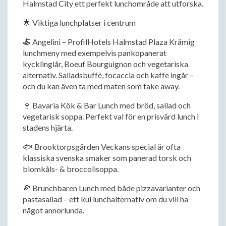
Halmstad City ett perfekt lunchområde att utforska.
🌟 Viktiga lunchplatser i centrum
🍝 Angelini – ProfilHotels Halmstad Plaza Krämig
lunchmeny med exempelvis pankopanerat
kycklinglår, Boeuf Bourguignon och vegetariska
alternativ. Salladsbuffé, focaccia och kaffe ingår –
och du kan även ta med maten som take away.
🍷 Bavaria Kök & Bar Lunch med bröd, sallad och
vegetarisk soppa. Perfekt val för en prisvärd lunch i
stadens hjärta.
🐟 Brooktorpsgården Veckans special är ofta
klassiska svenska smaker som panerad torsk och
blomkåls- & broccolisoppa.
🍕 Brunchbaren Lunch med både pizzavarianter och
pastasallad – ett kul lunchalternativ om du vill ha
något annorlunda.