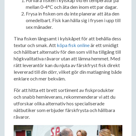
Förvara fisken i kylskåp vid en temperatur på
mellan 0-4°C och äta den inom ett par dagar.
Frysa in fisken om du inte planerar att äta den
omedelbart. Fisk kan hålla sig i frysen i upp till
sex månader.
Tina fisken långsamt i kylskåpet för att behålla dess
textur och smak. Att
köpa fisk online
är ett smidigt
och hållbart alternativ för den som vill ha tillgång till
högkvalitativa råvaror utan att lämna hemmet. Med
rätt leverantör kan du njuta av färskfryst fisk direkt
levererad till din dörr, vilket gör din matlagning både
enklare och mer bekväm.
För att hitta ett brett sortiment av fiskprodukter
och snabb hemleverans, rekommenderar vi att du
utforskar olika alternativ hos specialiserade
nätbutiker som erbjuder färskfrysta och hållbara
råvaror.