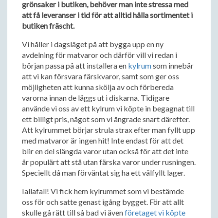
grönsaker i butiken, behöver man inte stressa med
att få leveranser i tid för att alltid hålla sortimentet i
butiken fräscht.
Vi håller i dagsläget på att bygga upp en ny
avdelning för matvaror och därför vill vi redan i
början passa på att installera en
kylrum
som innebär
att vi kan försvara färskvaror, samt som ger oss
möjligheten att kunna skölja av och förbereda
varorna innan de läggs ut i diskarna. Tidigare
använde vi oss av ett kylrum vi köpte in begagnat till
ett billigt pris, något som vi ångrade snart därefter.
Att kylrummet börjar strula strax efter man fyllt upp
med matvaror är ingen hit! Inte endast för att det
blir en del slängda varor utan också för att det inte
är populärt att stå utan färska varor under rusningen.
Speciellt då man förväntat sig ha ett välfyllt lager.
Iallafall! Vi fick hem kylrummet som vi bestämde
oss för och satte genast igång bygget. För att allt
skulle gå rätt till så bad vi även
företaget vi köpte