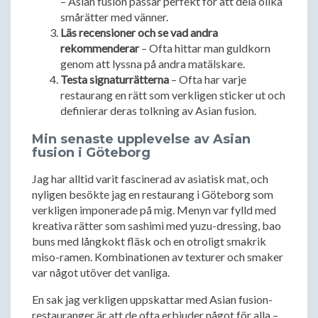
– Asian fusion passar perfekt för att dela olika
smårätter med vänner.
Läs recensioner och se vad andra
rekommenderar
– Ofta hittar man guldkorn
genom att lyssna på andra matälskare.
Testa signaturrätterna
– Ofta har varje
restaurang en rätt som verkligen sticker ut och
definierar deras tolkning av Asian fusion.
Min senaste upplevelse av Asian
fusion i Göteborg
Jag har alltid varit fascinerad av asiatisk mat, och
nyligen besökte jag en restaurang i Göteborg som
verkligen imponerade på mig. Menyn var fylld med
kreativa rätter som sashimi med yuzu-dressing, bao
buns med långkokt fläsk och en otroligt smakrik
miso-ramen. Kombinationen av texturer och smaker
var något utöver det vanliga.
En sak jag verkligen uppskattar med Asian fusion-
restauranger är att de ofta erbjuder något för alla –