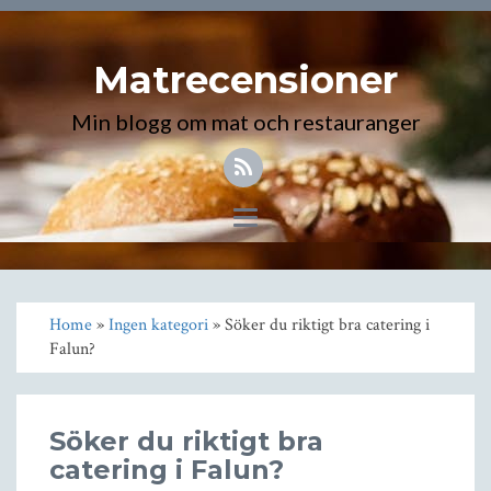
Matrecensioner
Min blogg om mat och restauranger
Toggle
navigation
Home
»
Ingen kategori
» Söker du riktigt bra catering i
Falun?
Söker du riktigt bra
catering i Falun?