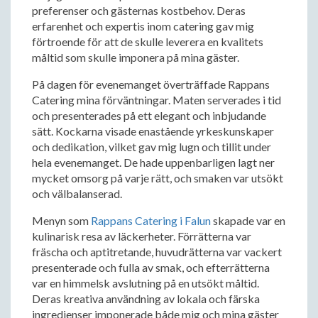
preferenser och gästernas kostbehov. Deras
erfarenhet och expertis inom catering gav mig
förtroende för att de skulle leverera en kvalitets
måltid som skulle imponera på mina gäster.
På dagen för evenemanget överträffade Rappans
Catering mina förväntningar. Maten serverades i tid
och presenterades på ett elegant och inbjudande
sätt. Kockarna visade enastående yrkeskunskaper
och dedikation, vilket gav mig lugn och tillit under
hela evenemanget. De hade uppenbarligen lagt ner
mycket omsorg på varje rätt, och smaken var utsökt
och välbalanserad.
Menyn som
Rappans Catering i Falun
skapade var en
kulinarisk resa av läckerheter. Förrätterna var
fräscha och aptitretande, huvudrätterna var vackert
presenterade och fulla av smak, och efterrätterna
var en himmelsk avslutning på en utsökt måltid.
Deras kreativa användning av lokala och färska
ingredienser imponerade både mig och mina gäster